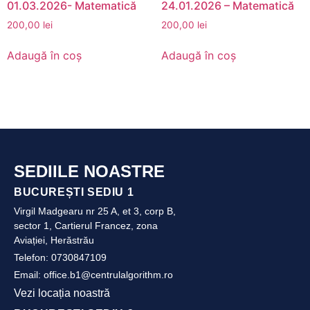
01.03.2026- Matematică
24.01.2026 – Matematică
200,00
lei
200,00
lei
Adaugă în coș
Adaugă în coș
SEDIILE NOASTRE
BUCUREȘTI SEDIU 1
Virgil Madgearu nr 25 A, et 3, corp B,
sector 1, Cartierul Francez, zona
Aviației, Herăstrău
Telefon:
0730847109
Email:
office.b1@centrulalgorithm.ro
Vezi locația noastră