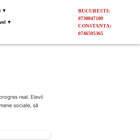
i ▼
BUCURESTI:
0730847109
ivel ▼
CONSTANTA:
0746595365
rogres real. Elevii
omene sociale, să