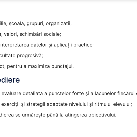
ilie, școală, grupuri, organizații;
 valori, schimbări sociale;
interpretarea datelor și aplicații practice;
icultate progresivă;
ect, pentru a maximiza punctajul.
diere
aluare detaliată a punctelor forte și a lacunelor fiecărui 
erciții și strategii adaptate nivelului și ritmului elevului;
ierea se urmărește până la atingerea obiectivului.