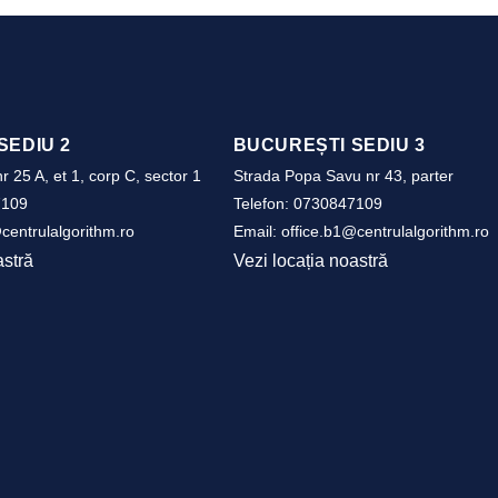
SEDIU 2
BUCUREȘTI SEDIU 3
r 25 A, et 1, corp C, sector 1
Strada Popa Savu nr 43, parter
7109
Telefon:
0730847109
centrulalgorithm.ro
Email:
office.b1@centrulalgorithm.ro
astră
Vezi locația noastră