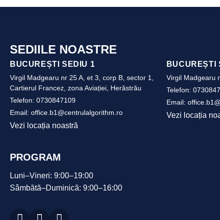
SEDIILE NOASTRE
BUCUREȘTI SEDIU 1
BUCUREȘTI 
Virgil Madgearu nr 25 A, et 3, corp B, sector 1,
Virgil Madgearu n
Cartierul Francez, zona Aviației, Herăstrău
Telefon:
073084
Telefon:
0730847109
Email:
office.b1@
Email:
office.b1@centrulalgorithm.ro
Vezi locația no
Vezi locația noastră
PROGRAM
Luni–Vineri: 9:00–19:00
Sâmbătă–Duminică: 9:00–16:00