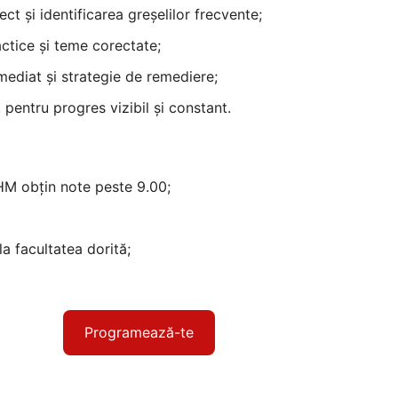
ct și identificarea greșelilor frecvente;
ractice și teme corectate;
mediat și strategie de remediere;
 pentru progres vizibil și constant.
HM obțin note peste 9.00;
;
la facultatea dorită;
Programează-te