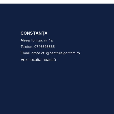
CONSTANȚA
Aleea Tonitza, nr 4a
Telefon:
0746595365
Email:
office.ct1@centrulalgorithm.ro
Vezi locația noastră