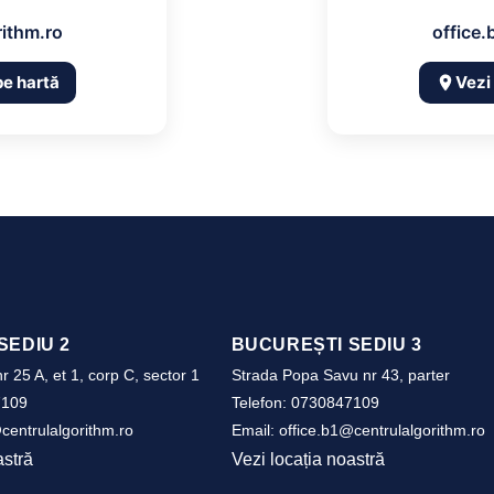
rithm.ro
office.
pe hartă
Vezi
SEDIU 2
BUCUREȘTI SEDIU 3
r 25 A, et 1, corp C, sector 1
Strada Popa Savu nr 43, parter
7109
Telefon:
0730847109
centrulalgorithm.ro
Email:
office.b1@centrulalgorithm.ro
astră
Vezi locația noastră