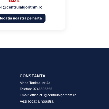
EMAIL
b1@centrulalgorithm.ro
 locația noastră pe hartă
CONSTANȚA
Aleea Tonitza, nr 4a
Telefon:
0746595365
Email:
office.ct1@centrulalgorithm.ro
Vezi locația noastră