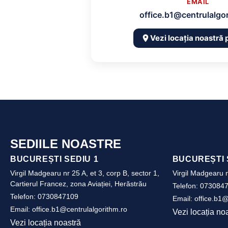
EMAIL
office.b1@centrulalgo
Vezi locația noastră 
SEDIILE NOASTRE
BUCUREȘTI SEDIU 1
BUCUREȘTI 
Virgil Madgearu nr 25 A, et 3, corp B, sector 1,
Virgil Madgearu n
Cartierul Francez, zona Aviației, Herăstrău
Telefon:
073084
Telefon:
0730847109
Email:
office.b1@
Email:
office.b1@centrulalgorithm.ro
Vezi locația no
Vezi locația noastră