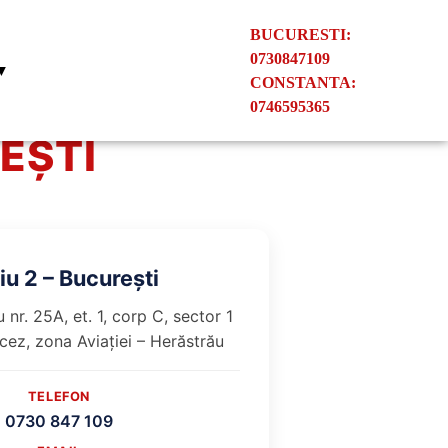
BUCURESTI:
0730847109
 ▼
CONSTANTA:
0746595365
EȘTI
iu 2 – București
 nr. 25A, et. 1, corp C, sector 1
cez, zona Aviației – Herăstrău
TELEFON
0730 847 109