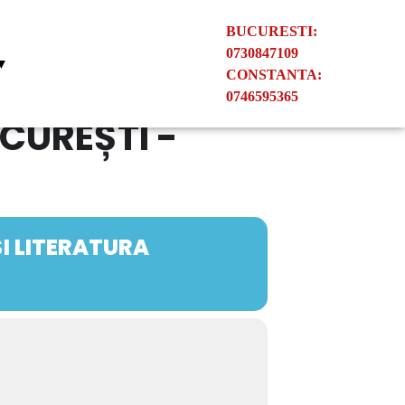
BUCURESTI:
0730847109
 ▼
CONSTANTA:
0746595365
CUREȘTI -
I LITERATURA