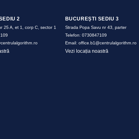
SEDIU 2
BUCUREȘTI SEDIU 3
r 25 A, et 1, corp C, sector 1
Strada Popa Savu nr 43, parter
7109
Telefon:
0730847109
centrulalgorithm.ro
Email:
office.b1@centrulalgorithm.ro
astră
Vezi locația noastră