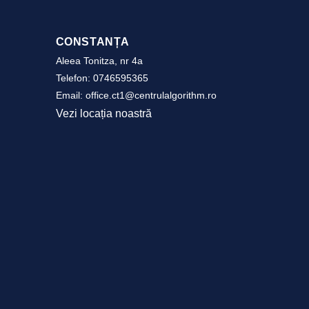
CONSTANȚA
Aleea Tonitza, nr 4a
Telefon:
0746595365
Email:
office.ct1@centrulalgorithm.ro
Vezi locația noastră