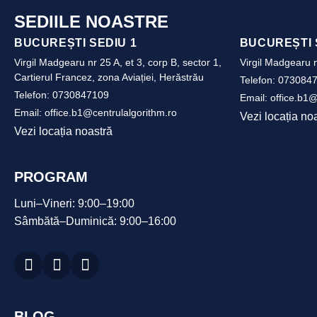
SEDIILE NOASTRE
BUCUREȘTI SEDIU 1
BUCUREȘTI 
Virgil Madgearu nr 25 A, et 3, corp B, sector 1,
Virgil Madgearu n
Cartierul Francez, zona Aviației, Herăstrău
Telefon:
073084
Telefon:
0730847109
Email:
office.b1@
Email:
office.b1@centrulalgorithm.ro
Vezi locația no
Vezi locația noastră
PROGRAM
Luni–Vineri: 9:00–19:00
Sâmbătă–Duminică: 9:00–16:00
BLOG