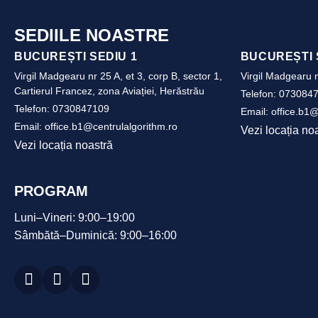
SEDIILE NOASTRE
BUCUREȘTI SEDIU 1
BUCUREȘTI 
Virgil Madgearu nr 25 A, et 3, corp B, sector 1,
Virgil Madgearu n
Cartierul Francez, zona Aviației, Herăstrău
Telefon:
073084
Telefon:
0730847109
Email:
office.b1@
Email:
office.b1@centrulalgorithm.ro
Vezi locația no
Vezi locația noastră
PROGRAM
Luni–Vineri: 9:00–19:00
Sâmbătă–Duminică: 9:00–16:00