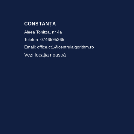
CONSTANȚA
Aleea Tonitza, nr 4a
Telefon:
0746595365
Email:
office.ct1@centrulalgorithm.ro
Vezi locația noastră