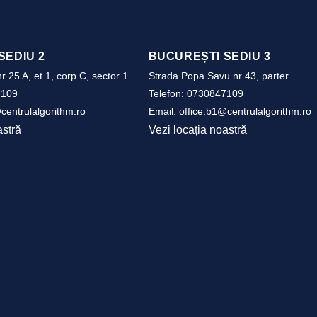
SEDIU 2
BUCUREȘTI SEDIU 3
r 25 A, et 1, corp C, sector 1
Strada Popa Savu nr 43, parter
7109
Telefon:
0730847109
centrulalgorithm.ro
Email:
office.b1@centrulalgorithm.ro
astră
Vezi locația noastră