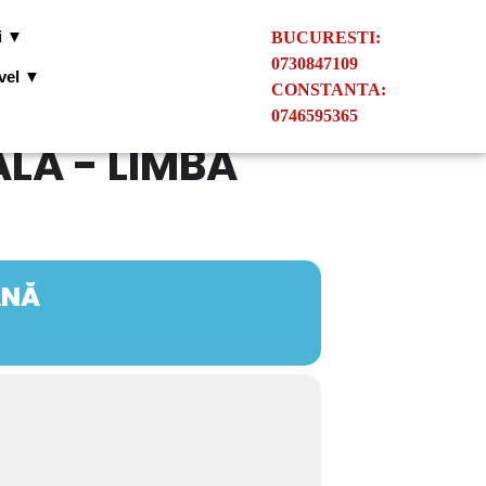
i ▼
BUCURESTI:
0730847109
ivel ▼
CONSTANTA:
0746595365
LĂ - LIMBA
ÂNĂ