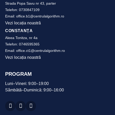
Strada Popa Savu nr 43, parter
Telefon:
0730847109
Email:
office.b1@centrulalgorithm.ro
Vezi locația noastră
CONSTANȚA
Aleea Tonitza, nr 4a
Telefon:
0746595365
Email:
office.ct1@centrulalgorithm.ro
Vezi locația noastră
PROGRAM
Luni–Vineri: 9:00–19:00
Sâmbătă–Duminică: 9:00–16:00